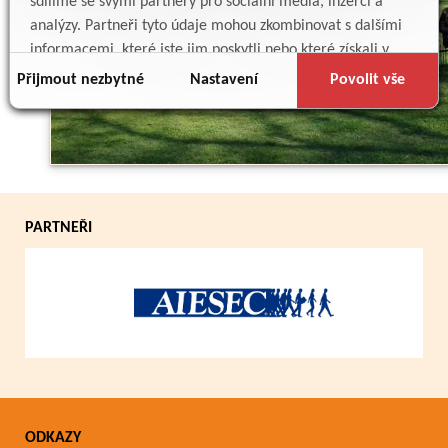
sdílíme se svými partnery pro sociální média, inzerci a
analýzy. Partneři tyto údaje mohou zkombinovat s dalšími
informacemi, které jste jim poskytli nebo které získali v
důsledku toho, že používáte jejich služby.
Přijmout nezbytné
Nastavení
Povolit vše
Zpět
PARTNEŘI
ODKAZY