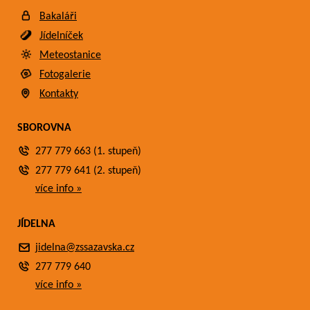
Bakaláři
Jídelníček
Meteostanice
Fotogalerie
Kontakty
SBOROVNA
277 779 663 (1. stupeň)
277 779 641 (2. stupeň)
více info »
JÍDELNA
jidelna@zssazavska.cz
277 779 640
více info »