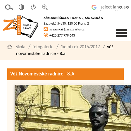
v
t
z
Powered by
erze
extov
většit
ZÁKLADNÍ ŠKOLA, PRAHA 2, SÁZAVSKÁ 5
pro
á
písmo
Sázavská 5/830, 120 00 Praha 2
slaboz
verze
sazavska@zssazavska.cz
raké
+420 277 779 643
škola
fotogalerie
školní rok 2016/2017
věž
novoměstské radnice - 8.a
Věž Novoměstské radnice - 8.A