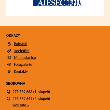
ODKAZY
Bakaláři
Jídelníček
Meteostanice
Fotogalerie
Kontakty
SBOROVNA
277 779 663 (1. stupeň)
277 779 641 (2. stupeň)
více info »