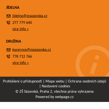
JÍDELNA
jidelna@zssazavska.cz
277 779 640
více info »
DRUŽINA
kucerova@zssazavska.cz
778 712 766
více info »
Prohlášení o přístupnosti
|
Mapa webu
|
Ochrana osobních údajů
|
Nastavení cookies
© ZŠ Sázavská, Praha 2, všechna práva vyhrazena
Powered by webpage.cz