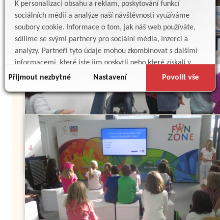
K personalizaci obsahu a reklam, poskytování funkcí
sociálních médií a analýze naší návštěvnosti využíváme
soubory cookie. Informace o tom, jak náš web používáte,
sdílíme se svými partnery pro sociální média, inzerci a
analýzy. Partneři tyto údaje mohou zkombinovat s dalšími
informacemi, které jste jim poskytli nebo které získali v
důsledku toho, že používáte jejich služby.
Přijmout nezbytné
Nastavení
Povolit vše