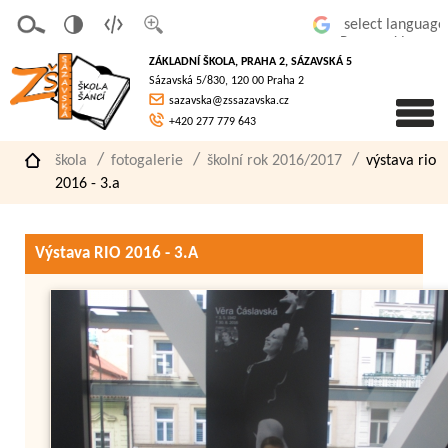
v
t
z
Powered by
erze
extov
většit
ZÁKLADNÍ ŠKOLA, PRAHA 2, SÁZAVSKÁ 5
pro
á
písmo
Sázavská 5/830, 120 00 Praha 2
slaboz
verze
sazavska@zssazavska.cz
raké
+420 277 779 643
škola
fotogalerie
školní rok 2016/2017
výstava rio
2016 - 3.a
Výstava RIO 2016 - 3.A