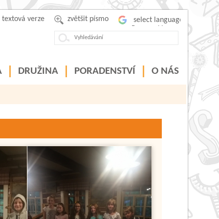
textová verze
zvětšit písmo
Powered by
A
DRUŽINA
PORADENSTVÍ
O NÁS