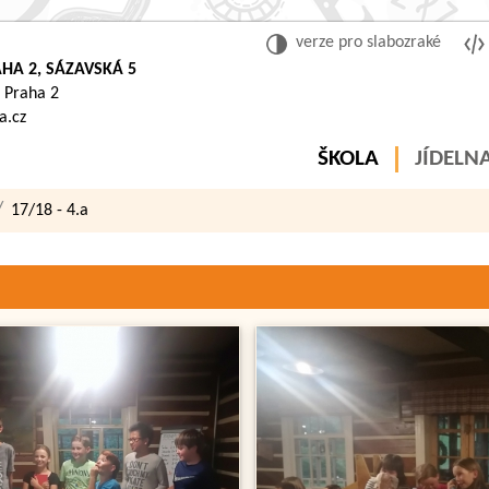
verze pro slabozraké
HA 2, SÁZAVSKÁ 5
 Praha 2
a.cz
ŠKOLA
JÍDELN
17/18 - 4.a