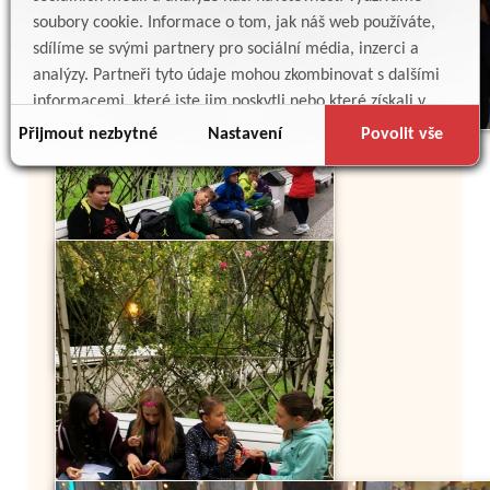
soubory cookie. Informace o tom, jak náš web používáte,
sdílíme se svými partnery pro sociální média, inzerci a
analýzy. Partneři tyto údaje mohou zkombinovat s dalšími
informacemi, které jste jim poskytli nebo které získali v
důsledku toho, že používáte jejich služby.
Přijmout nezbytné
Nastavení
Povolit vše