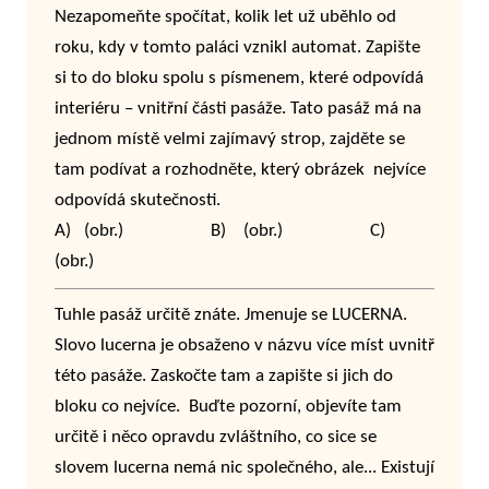
Nezapomeňte spočítat, kolik let už uběhlo od
roku, kdy v tomto paláci vznikl automat. Zapište
si to do bloku spolu s písmenem, které odpovídá
interiéru – vnitřní části pasáže. Tato pasáž má na
jednom místě velmi zajímavý strop, zajděte se
tam podívat a rozhodněte, který obrázek nejvíce
odpovídá skutečnosti.
A) (obr.) B) (obr.) C)
(obr.)
Tuhle pasáž určitě znáte. Jmenuje se LUCERNA.
Slovo lucerna je obsaženo v názvu více míst uvnitř
této pasáže. Zaskočte tam a zapište si jich do
bloku co nejvíce. Buďte pozorní, objevíte tam
určitě i něco opravdu zvláštního, co sice se
slovem lucerna nemá nic společného, ale... Existují