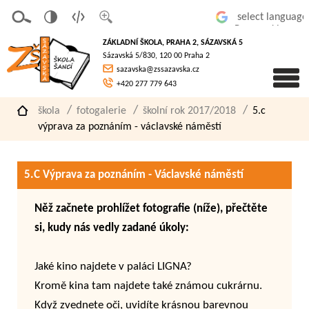
v
t
z
Powered by
erze
extov
většit
ZÁKLADNÍ ŠKOLA, PRAHA 2, SÁZAVSKÁ 5
pro
á
písmo
Sázavská 5/830, 120 00 Praha 2
slaboz
verze
sazavska@zssazavska.cz
raké
+420 277 779 643
škola
fotogalerie
školní rok 2017/2018
5.c
výprava za poznáním - václavské náměstí
5.C Výprava za poznáním - Václavské náměstí
Něž začnete prohlížet fotografie (níže), přečtěte
si, kudy nás vedly zadané úkoly:
Jaké kino najdete v paláci LIGNA?
Kromě kina tam najdete také známou cukrárnu.
Když zvednete oči, uvidíte krásnou barevnou