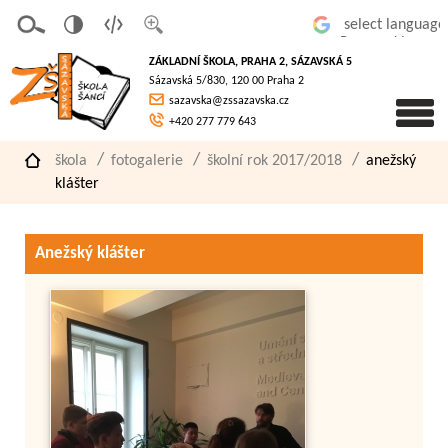
v
t
z
Powered by
erze
extov
většit
ZÁKLADNÍ ŠKOLA, PRAHA 2, SÁZAVSKÁ 5
pro
á
písmo
Sázavská 5/830, 120 00 Praha 2
slaboz
verze
sazavska@zssazavska.cz
raké
+420 277 779 643
škola
fotogalerie
školní rok 2017/2018
anežský
klášter
Anežský klášter