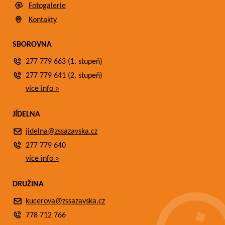
Fotogalerie
Kontakty
SBOROVNA
277 779 663 (1. stupeň)
277 779 641 (2. stupeň)
více info »
JÍDELNA
jidelna@zssazavska.cz
277 779 640
více info »
DRUŽINA
kucerova@zssazavska.cz
778 712 766