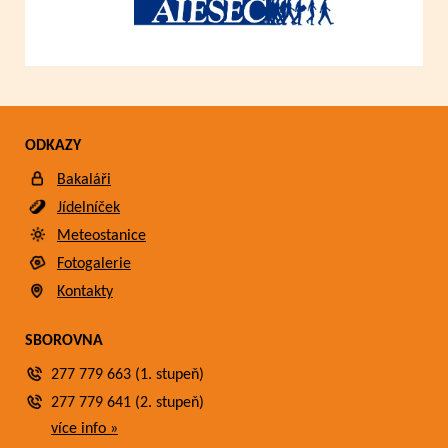
ODKAZY
Bakaláři
Jídelníček
Meteostanice
Fotogalerie
Kontakty
SBOROVNA
277 779 663 (1. stupeň)
277 779 641 (2. stupeň)
více info »