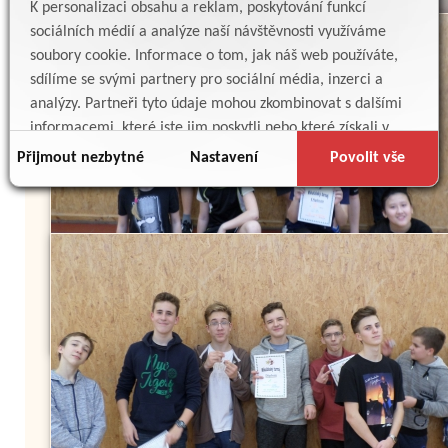
K personalizaci obsahu a reklam, poskytování funkcí
sociálních médií a analýze naší návštěvnosti využíváme
soubory cookie. Informace o tom, jak náš web používáte,
sdílíme se svými partnery pro sociální média, inzerci a
analýzy. Partneři tyto údaje mohou zkombinovat s dalšími
informacemi, které jste jim poskytli nebo které získali v
důsledku toho, že používáte jejich služby.
Přijmout nezbytné
Nastavení
Povolit vše