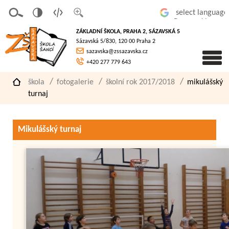
v
t
z
Powered by
erze
extov
většit
ZÁKLADNÍ ŠKOLA, PRAHA 2, SÁZAVSKÁ 5
pro
á
písmo
Sázavská 5/830, 120 00 Praha 2
slaboz
verze
sazavska@zssazavska.cz
raké
+420 277 779 643
škola
fotogalerie
školní rok 2017/2018
mikulášský
turnaj
Mikulášský turnaj