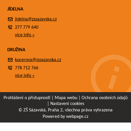
JÍDELNA
jidelna@zssazavska.cz
277 779 640
více info »
DRUŽINA
kucerova@zssazavska.cz
778 712 766
více info »
Prohlášení o přístupnosti
|
Mapa webu
|
Ochrana osobních údajů
|
Nastavení cookies
© ZŠ Sázavská, Praha 2, všechna práva vyhrazena
Powered by webpage.cz