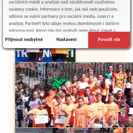
sociálních médií a analýze naší návštěvnosti využíváme
soubory cookie. Informace o tom, jak náš web používáte,
sdílíme se svými partnery pro sociální média, inzerci a
analýzy. Partneři tyto údaje mohou zkombinovat s dalšími
informacemi, které jste jim poskytli nebo které získali v
důsledku toho, že používáte jejich služby.
Přijmout nezbytné
Nastavení
Povolit vše