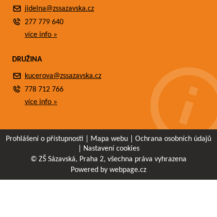
jidelna@zssazavska.cz
277 779 640
více info »
DRUŽINA
kucerova@zssazavska.cz
778 712 766
více info »
Prohlášení o přístupnosti
|
Mapa webu
|
Ochrana osobních údajů
|
Nastavení cookies
© ZŠ Sázavská, Praha 2, všechna práva vyhrazena
Powered by webpage.cz