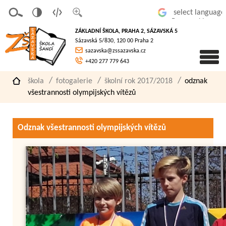
v
t
z
Powered by
erze
extov
většit
ZÁKLADNÍ ŠKOLA, PRAHA 2, SÁZAVSKÁ 5
pro
á
písmo
Sázavská 5/830, 120 00 Praha 2
slaboz
verze
sazavska@zssazavska.cz
raké
+420 277 779 643
škola
fotogalerie
školní rok 2017/2018
odznak
všestrannosti olympijských vítězů
Odznak všestrannosti olympijských vítězů