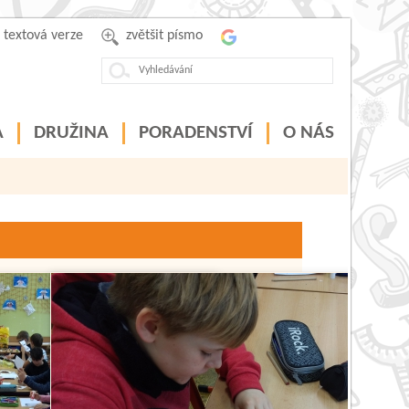
textová verze
zvětšit písmo
A
DRUŽINA
PORADENSTVÍ
O NÁS