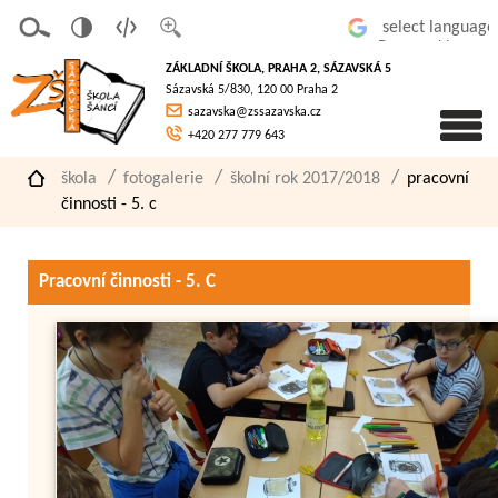
v
t
z
Powered by
erze
extov
většit
ZÁKLADNÍ ŠKOLA, PRAHA 2, SÁZAVSKÁ 5
pro
á
písmo
Sázavská 5/830, 120 00 Praha 2
slaboz
verze
sazavska@zssazavska.cz
raké
+420 277 779 643
škola
fotogalerie
školní rok 2017/2018
pracovní
činnosti - 5. c
Pracovní činnosti - 5. C