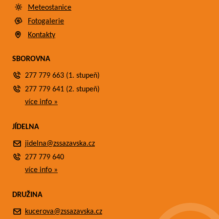
Meteostanice
Fotogalerie
Kontakty
SBOROVNA
277 779 663 (1. stupeň)
277 779 641 (2. stupeň)
více info »
JÍDELNA
jidelna@zssazavska.cz
277 779 640
více info »
DRUŽINA
kucerova@zssazavska.cz