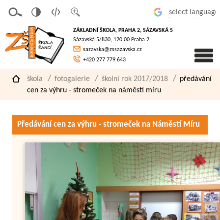
v
t
z
Powered by
erze
extov
většit
ZÁKLADNÍ ŠKOLA, PRAHA 2, SÁZAVSKÁ 5
pro
á
písmo
Sázavská 5/830, 120 00 Praha 2
slaboz
verze
sazavska@zssazavska.cz
raké
+420 277 779 643
škola
fotogalerie
školní rok 2017/2018
předávání
cen za výhru - stromeček na náměstí míru
Předávání cen za výhru - stromeček na Náměstí Míru