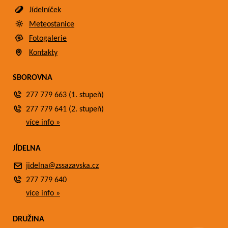
Jídelníček
Meteostanice
Fotogalerie
Kontakty
SBOROVNA
277 779 663 (1. stupeň)
277 779 641 (2. stupeň)
více info »
JÍDELNA
jidelna@zssazavska.cz
277 779 640
více info »
DRUŽINA