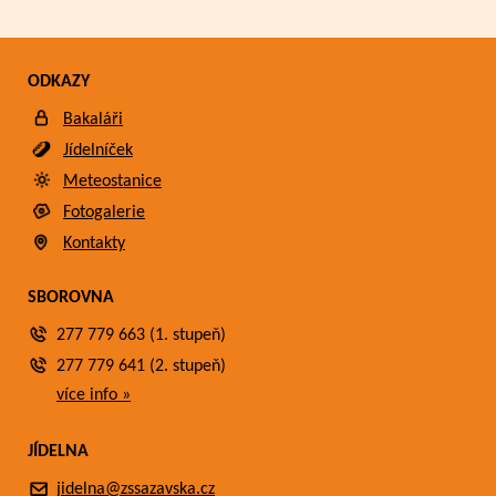
ODKAZY
Bakaláři
Jídelníček
Meteostanice
Fotogalerie
Kontakty
SBOROVNA
277 779 663 (1. stupeň)
277 779 641 (2. stupeň)
více info »
JÍDELNA
jidelna@zssazavska.cz