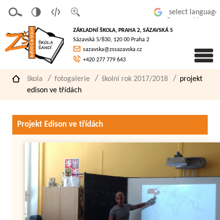
v
t
z
Powered by
erze
extov
většit
ZÁKLADNÍ ŠKOLA, PRAHA 2, SÁZAVSKÁ 5
pro
á
písmo
Sázavská 5/830, 120 00 Praha 2
slaboz
verze
sazavska@zssazavska.cz
raké
+420 277 779 643
škola
fotogalerie
školní rok 2017/2018
projekt
edison ve třídách
Projekt Edison ve třídách