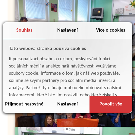
Souhlas
Nastavení
Více o cookies
Tato webová stránka používá cookies
K personalizaci obsahu a reklam, poskytování funkcí
sociálních médií a analýze naší návštěvnosti využíváme
soubory cookie. Informace o tom, jak náš web používáte,
sdílíme se svými partnery pro sociální média, inzerci a
analýzy. Partneři tyto údaje mohou zkombinovat s dalšími
informacemi, které jste jim poskytli nebo které získali v
důsledku toho, že používáte jejich služby.
Přijmout nezbytné
Nastavení
Povolit vše