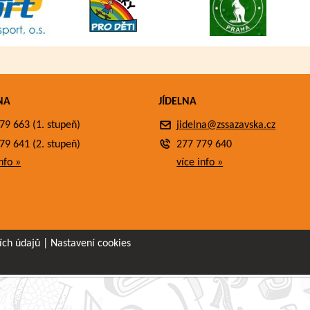
NA
JÍDELNA
79 663 (1. stupeň)
jidelna@zssazavska.cz
79 641 (2. stupeň)
277 779 640
nfo »
více info »
ích údajů
|
Nastavení cookies