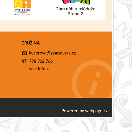
DRUŽINA
kucerova@zssazavska.cz
778 712 766
více info »
Powered by webpage.cz