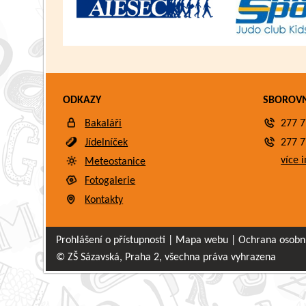
ODKAZY
SBOROV
Bakaláři
277 7
Jídelníček
277 7
více i
Meteostanice
Fotogalerie
Kontakty
Prohlášení o přístupnosti
|
Mapa webu
|
Ochrana osobn
© ZŠ Sázavská, Praha 2, všechna práva vyhrazena