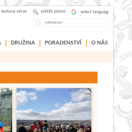
textová verze
zvětšit písmo
Powered by
A
DRUŽINA
PORADENSTVÍ
O NÁS