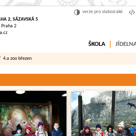
verze pro slabozraké
HA 2, SÁZAVSKÁ 5
 Praha 2
a.cz
ŠKOLA
JÍDELN
4.a zoo březen