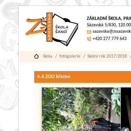
ZÁKLADNÍ ŠKOLA, PRA
Sázavská 5/830, 120 00
sazavska@zssazavsk
+420 277 779 643
škola
fotogalerie
školní rok 2017/2018
4.A ZOO březen