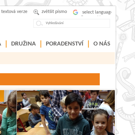
textová verze
zvětšit písmo
Powered by
A
DRUŽINA
PORADENSTVÍ
O NÁS