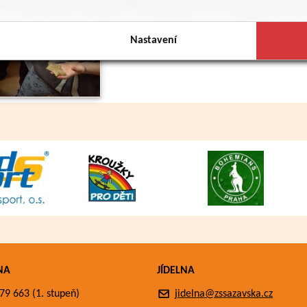
Nastavení
NA
JÍDELNA
79 663 (1. stupeň)
jidelna@zssazavska.cz