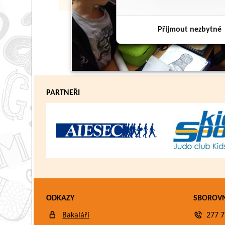
Přijmout nezbytné
PARTNEŘI
ODKAZY
SBOROV
Bakaláři
277 7