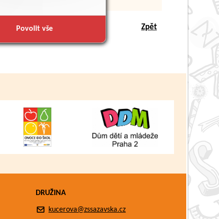
Zpět
Povolit vše
DRUŽINA
kucerova@zssazavska.cz