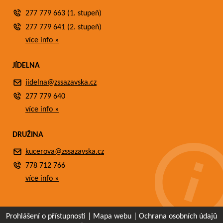
277 779 663 (1. stupeň)
277 779 641 (2. stupeň)
více info »
JÍDELNA
jidelna@zssazavska.cz
277 779 640
více info »
DRUŽINA
kucerova@zssazavska.cz
778 712 766
více info »
Prohlášení o přístupnosti
|
Mapa webu
|
Ochrana osobních údajů