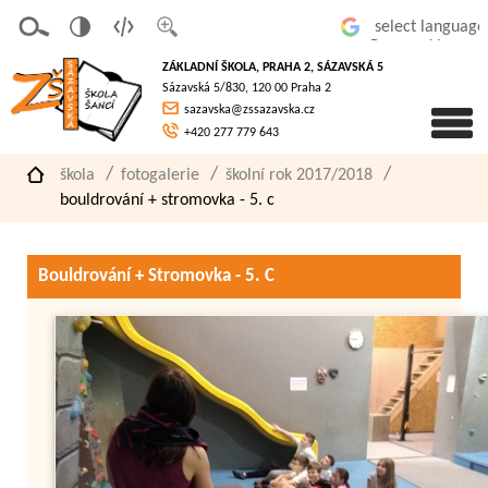
v
t
z
Powered by
erze
extov
většit
ZÁKLADNÍ ŠKOLA, PRAHA 2, SÁZAVSKÁ 5
pro
á
písmo
Sázavská 5/830, 120 00 Praha 2
slaboz
verze
sazavska@zssazavska.cz
raké
+420 277 779 643
škola
fotogalerie
školní rok 2017/2018
bouldrování + stromovka - 5. c
Bouldrování + Stromovka - 5. C