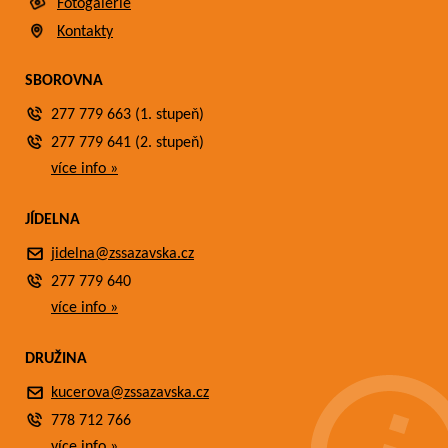
Fotogalerie
Kontakty
SBOROVNA
277 779 663 (1. stupeň)
277 779 641 (2. stupeň)
více info »
JÍDELNA
jidelna@zssazavska.cz
277 779 640
více info »
DRUŽINA
kucerova@zssazavska.cz
778 712 766
více info »