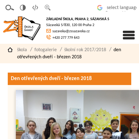
v
t
z
Powered by
erze
extov
většit
ZÁKLADNÍ ŠKOLA, PRAHA 2, SÁZAVSKÁ 5
pro
á
písmo
Sázavská 5/830, 120 00 Praha 2
slaboz
verze
sazavska@zssazavska.cz
raké
+420 277 779 643
škola
fotogalerie
školní rok 2017/2018
den
otřevřených dveří - březen 2018
Den otřevřených dveří - březen 2018