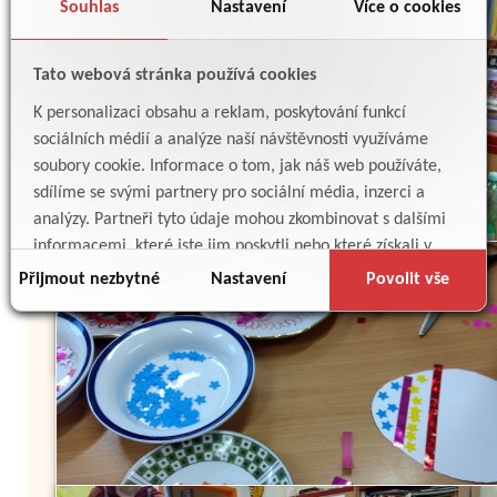
Souhlas
Nastavení
Více o cookies
Tato webová stránka používá cookies
K personalizaci obsahu a reklam, poskytování funkcí
sociálních médií a analýze naší návštěvnosti využíváme
soubory cookie. Informace o tom, jak náš web používáte,
sdílíme se svými partnery pro sociální média, inzerci a
analýzy. Partneři tyto údaje mohou zkombinovat s dalšími
informacemi, které jste jim poskytli nebo které získali v
důsledku toho, že používáte jejich služby.
Přijmout nezbytné
Nastavení
Povolit vše