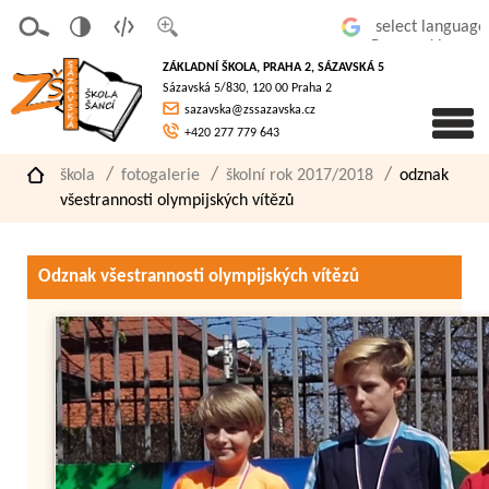
v
t
z
Powered by
erze
extov
většit
ZÁKLADNÍ ŠKOLA, PRAHA 2, SÁZAVSKÁ 5
pro
á
písmo
Sázavská 5/830, 120 00 Praha 2
slaboz
verze
sazavska@zssazavska.cz
raké
+420 277 779 643
škola
fotogalerie
školní rok 2017/2018
odznak
všestrannosti olympijských vítězů
Odznak všestrannosti olympijských vítězů