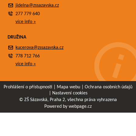
jidelna@zssazavska.cz
277 779 640
více info »
DRUŽINA
kucerova@zssazavska.cz
778 712 766
více info »
Prohlášení o přístupnosti
|
Mapa webu
|
Ochrana osobních údajů
|
Nastavení cookies
© ZŠ Sázavská, Praha 2, všechna práva vyhrazena
Powered by webpage.cz