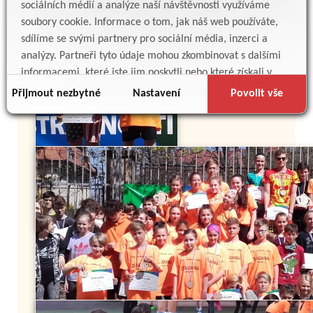
sociálních médií a analýze naší návštěvnosti využíváme
soubory cookie. Informace o tom, jak náš web používáte,
sdílíme se svými partnery pro sociální média, inzerci a
analýzy. Partneři tyto údaje mohou zkombinovat s dalšími
informacemi, které jste jim poskytli nebo které získali v
důsledku toho, že používáte jejich služby.
Přijmout nezbytné
Nastavení
Povolit vše