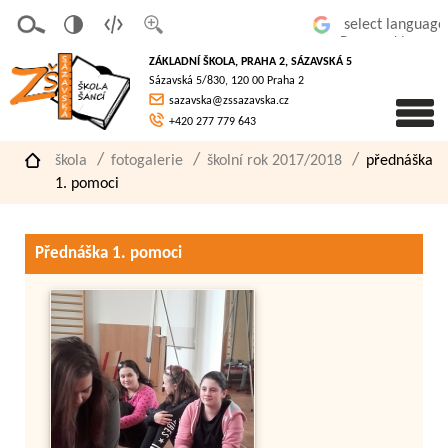
v
t
z
Powered by
erze
extov
většit
ZÁKLADNÍ ŠKOLA, PRAHA 2, SÁZAVSKÁ 5
pro
á
písmo
Sázavská 5/830, 120 00 Praha 2
slaboz
verze
sazavska@zssazavska.cz
raké
+420 277 779 643
škola
fotogalerie
školní rok 2017/2018
přednáška
1. pomoci
Přednáška 1. pomoci