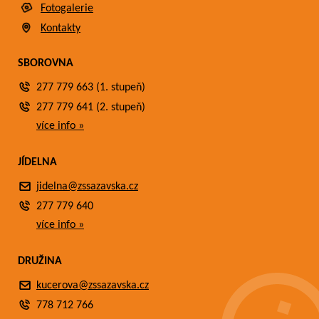
Fotogalerie
Kontakty
SBOROVNA
277 779 663 (1. stupeň)
277 779 641 (2. stupeň)
více info »
JÍDELNA
jidelna@zssazavska.cz
277 779 640
více info »
DRUŽINA
kucerova@zssazavska.cz
778 712 766