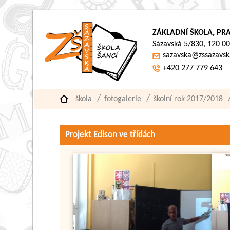
ZÁKLADNÍ ŠKOLA, PRA
Sázavská 5/830, 120 00
sazavska@zssazavsk
+420 277 779 643
škola
fotogalerie
školní rok 2017/2018
Projekt Edison ve třídách