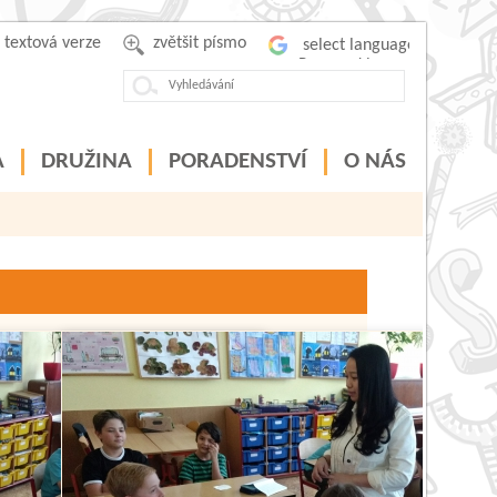
textová verze
zvětšit písmo
Powered by
A
DRUŽINA
PORADENSTVÍ
O NÁS