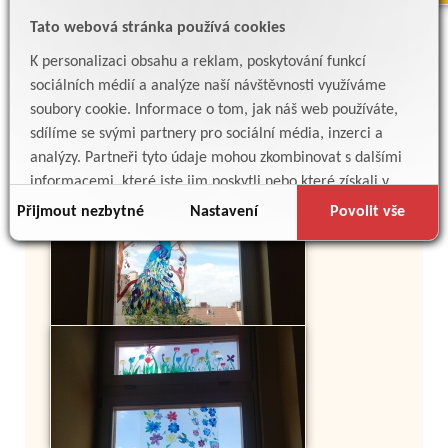
Tato webová stránka používá cookies
K personalizaci obsahu a reklam, poskytování funkcí
sociálních médií a analýze naší návštěvnosti využíváme
soubory cookie. Informace o tom, jak náš web používáte,
sdílíme se svými partnery pro sociální média, inzerci a
analýzy. Partneři tyto údaje mohou zkombinovat s dalšími
informacemi, které jste jim poskytli nebo které získali v
důsledku toho, že používáte jejich služby.
Přijmout nezbytné
Nastavení
Povolit vše