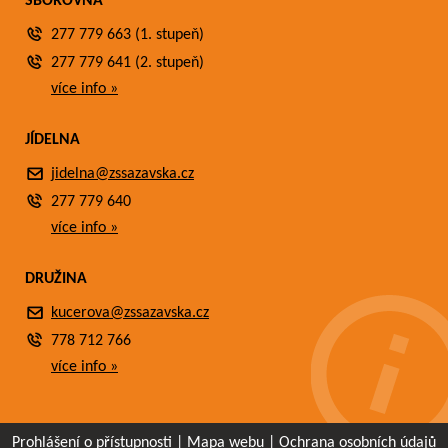
SBOROVNA
277 779 663 (1. stupeň)
277 779 641 (2. stupeň)
více info »
JÍDELNA
jidelna@zssazavska.cz
277 779 640
více info »
DRUŽINA
kucerova@zssazavska.cz
778 712 766
více info »
Prohlášení o přístupnosti
|
Mapa webu
|
Ochrana osobních údajů