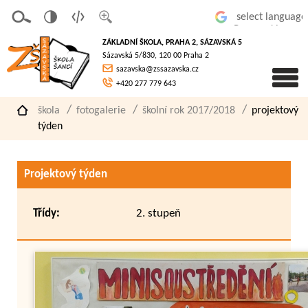
v
t
z
Powered by
erze
extov
většit
ZÁKLADNÍ ŠKOLA, PRAHA 2, SÁZAVSKÁ 5
pro
á
písmo
Sázavská 5/830, 120 00 Praha 2
slaboz
verze
sazavska@zssazavska.cz
raké
+420 277 779 643
škola
fotogalerie
školní rok 2017/2018
projektový
týden
Projektový týden
Třídy:
2. stupeň