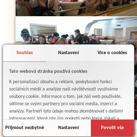
Souhlas
Nastavení
Více o cookies
Tato webová stránka používá cookies
K personalizaci obsahu a reklam, poskytování funkcí
sociálních médií a analýze naší návštěvnosti využíváme
soubory cookie. Informace o tom, jak náš web používáte,
Zpět
sdílíme se svými partnery pro sociální média, inzerci a
analýzy. Partneři tyto údaje mohou zkombinovat s dalšími
informacemi, které jste jim poskytli nebo které získali v
důsledku toho, že používáte jejich služby.
Přijmout nezbytné
Nastavení
Povolit vše