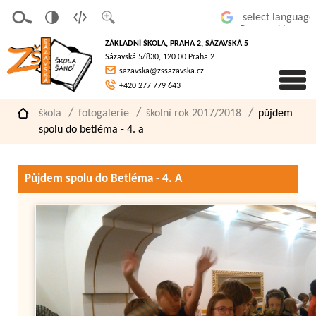
v
t
z
Powered by
erze
extov
většit
ZÁKLADNÍ ŠKOLA, PRAHA 2, SÁZAVSKÁ 5
pro
á
písmo
Sázavská 5/830, 120 00 Praha 2
slaboz
verze
sazavska@zssazavska.cz
raké
+420 277 779 643
škola
fotogalerie
školní rok 2017/2018
půjdem
spolu do betléma - 4. a
Půjdem spolu do Betléma - 4. A