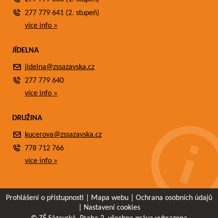
277 779 641 (2. stupeň)
více info »
JÍDELNA
jidelna@zssazavska.cz
277 779 640
více info »
DRUŽINA
kucerova@zssazavska.cz
778 712 766
více info »
Prohlášení o přístupnosti
|
Mapa webu
|
Ochrana osobních údajů
|
Nastavení cookies