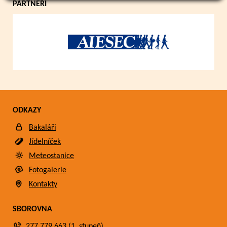
PARTNEŘI
ODKAZY
Bakaláři
Jídelníček
Meteostanice
Fotogalerie
Kontakty
SBOROVNA
277 779 663 (1. stupeň)