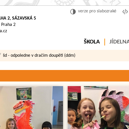
verze pro slabozraké
HA 2, SÁZAVSKÁ 5
 Praha 2
a.cz
ŠKOLA
JÍDELN
šd - odpoledne v dračím doupěti (ddm)