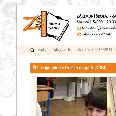
ZÁKLADNÍ ŠKOLA, PRA
Sázavská 5/830, 120 00
sazavska@zssazavsk
+420 277 779 643
škola
fotogalerie
školní rok 2017/2018
ŠD - odpoledne v Dračím doupěti (DDM)