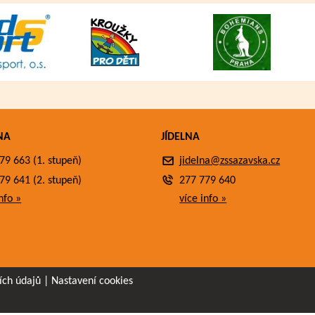
NA
JÍDELNA
79 663 (1. stupeň)
jidelna@zssazavska.cz
79 641 (2. stupeň)
277 779 640
nfo »
více info »
ích údajů
|
Nastavení cookies