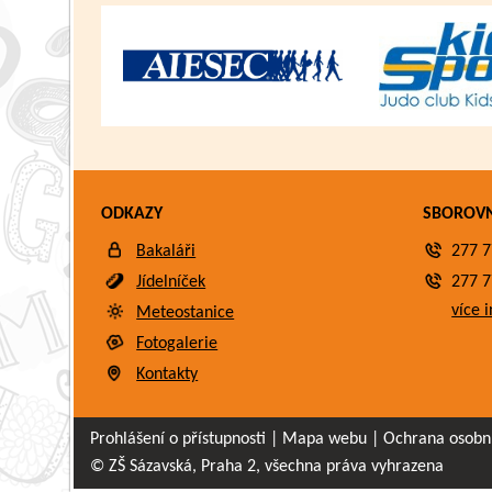
ODKAZY
SBOROV
Bakaláři
277 7
Jídelníček
277 7
více i
Meteostanice
Fotogalerie
Kontakty
Prohlášení o přístupnosti
|
Mapa webu
|
Ochrana osobn
© ZŠ Sázavská, Praha 2, všechna práva vyhrazena