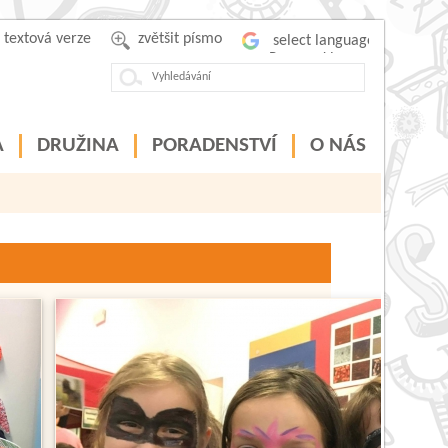
textová verze
zvětšit písmo
Powered by
A
DRUŽINA
PORADENSTVÍ
O NÁS