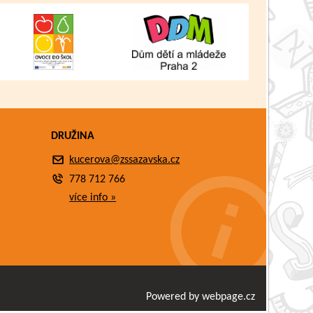
DRUŽINA
kucerova@zssazavska.cz
778 712 766
více info »
Powered by webpage.cz