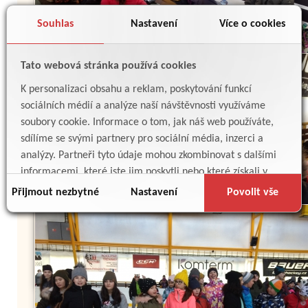
Souhlas
Nastavení
Více o cookies
Tato webová stránka používá cookies
K personalizaci obsahu a reklam, poskytování funkcí
sociálních médií a analýze naší návštěvnosti využíváme
soubory cookie. Informace o tom, jak náš web používáte,
sdílíme se svými partnery pro sociální média, inzerci a
analýzy. Partneři tyto údaje mohou zkombinovat s dalšími
informacemi, které jste jim poskytli nebo které získali v
důsledku toho, že používáte jejich služby.
Přijmout nezbytné
Nastavení
Povolit vše