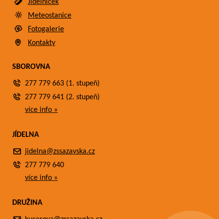
Jídelníček
Meteostanice
Fotogalerie
Kontakty
SBOROVNA
277 779 663 (1. stupeň)
277 779 641 (2. stupeň)
více info »
JÍDELNA
jidelna@zssazavska.cz
277 779 640
více info »
DRUŽINA