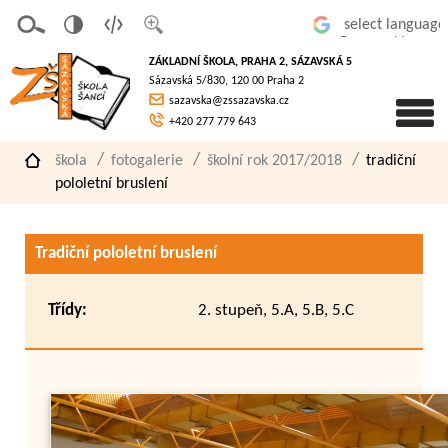
v
t
z
Powered by
erze
extov
většit
ZÁKLADNÍ ŠKOLA, PRAHA 2, SÁZAVSKÁ 5
pro
á
písmo
Sázavská 5/830, 120 00 Praha 2
slaboz
verze
sazavska@zssazavska.cz
raké
+420 277 779 643
škola
fotogalerie
školní rok 2017/2018
tradiční
pololetní bruslení
Tradiční pololetní bruslení
Třídy:
2. stupeň, 5.A, 5.B, 5.C