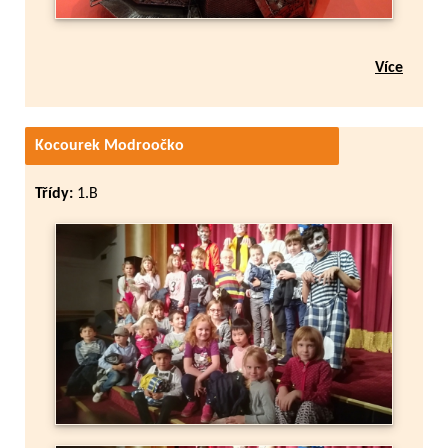
Více
Kocourek Modroočko
Třídy:
1.B