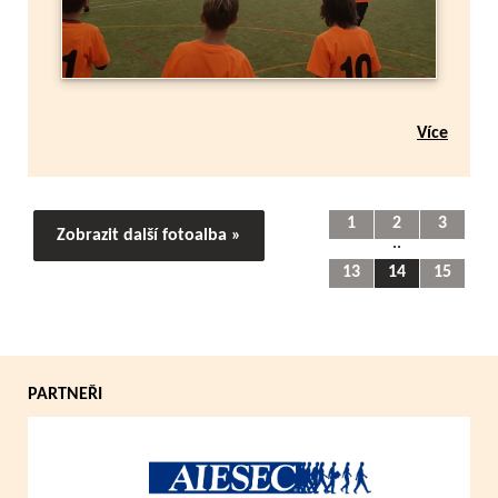
Více
1
2
3
Zobrazit další fotoalba »
..
13
14
15
PARTNEŘI