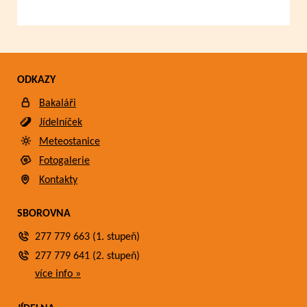
ODKAZY
Bakaláři
Jídelníček
Meteostanice
Fotogalerie
Kontakty
SBOROVNA
277 779 663 (1. stupeň)
277 779 641 (2. stupeň)
více info »