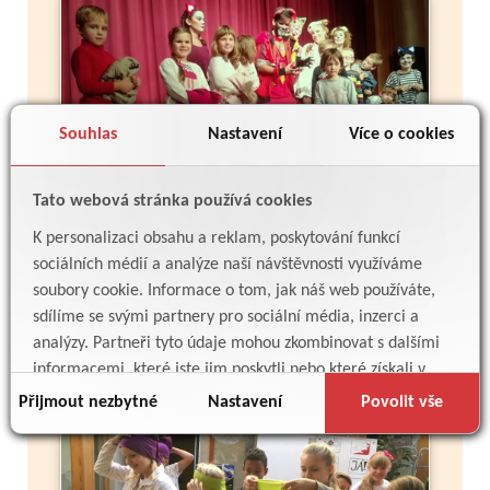
Souhlas
Nastavení
Více o cookies
Tato webová stránka používá cookies
K personalizaci obsahu a reklam, poskytování funkcí
sociálních médií a analýze naší návštěvnosti využíváme
Více
soubory cookie. Informace o tom, jak náš web používáte,
sdílíme se svými partnery pro sociální média, inzerci a
analýzy. Partneři tyto údaje mohou zkombinovat s dalšími
Mise Vyšehrad
informacemi, které jste jim poskytli nebo které získali v
důsledku toho, že používáte jejich služby.
Přijmout nezbytné
Nastavení
Povolit vše