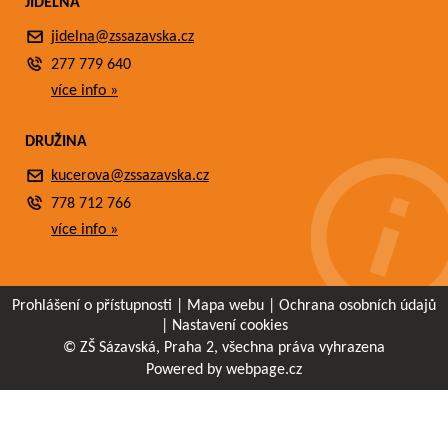
JÍDELNA
jidelna@zssazavska.cz
277 779 640
více info »
DRUŽINA
kucerova@zssazavska.cz
778 712 766
více info »
Prohlášení o přístupnosti
|
Mapa webu
|
Ochrana osobních údajů
|
Nastavení cookies
© ZŠ Sázavská, Praha 2, všechna práva vyhrazena
Powered by webpage.cz