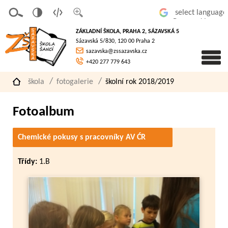
v
t
z
Powered by
erze
extov
většit
ZÁKLADNÍ ŠKOLA, PRAHA 2, SÁZAVSKÁ 5
pro
á
písmo
Sázavská 5/830, 120 00 Praha 2
slaboz
verze
sazavska@zssazavska.cz
raké
+420 277 779 643
škola
fotogalerie
školní rok 2018/2019
Fotoalbum
Chemické pokusy s pracovníky AV ĆR
Třídy:
1.B