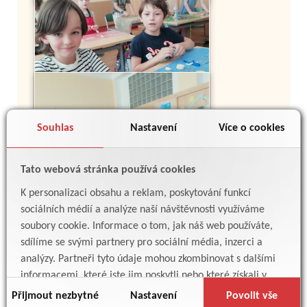
Souhlas
Nastavení
Více o cookies
Tato webová stránka používá cookies
K personalizaci obsahu a reklam, poskytování funkcí
sociálních médií a analýze naší návštěvnosti využíváme
soubory cookie. Informace o tom, jak náš web používáte,
sdílíme se svými partnery pro sociální média, inzerci a
analýzy. Partneři tyto údaje mohou zkombinovat s dalšími
informacemi, které jste jim poskytli nebo které získali v
důsledku toho, že používáte jejich služby.
Přijmout nezbytné
Nastavení
Povolit vše