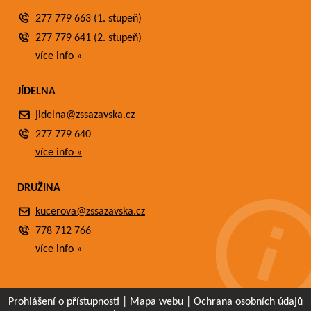
277 779 663 (1. stupeň)
277 779 641 (2. stupeň)
více info »
JÍDELNA
jidelna@zssazavska.cz
277 779 640
více info »
DRUŽINA
kucerova@zssazavska.cz
778 712 766
více info »
Prohlášení o přístupnosti
|
Mapa webu
|
Ochrana osobních údajů