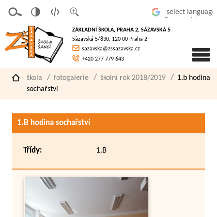
v
t
z
Powered by
erze
extov
většit
ZÁKLADNÍ ŠKOLA, PRAHA 2, SÁZAVSKÁ 5
pro
á
písmo
Sázavská 5/830, 120 00 Praha 2
slaboz
verze
sazavska@zssazavska.cz
raké
+420 277 779 643
škola
fotogalerie
školní rok 2018/2019
1.b hodina
sochařství
1.B hodina sochařství
Třídy:
1.B