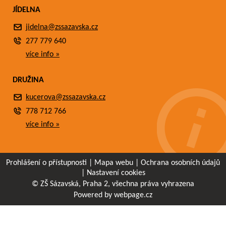
JÍDELNA
jidelna@zssazavska.cz
277 779 640
více info »
DRUŽINA
kucerova@zssazavska.cz
778 712 766
více info »
Prohlášení o přístupnosti
|
Mapa webu
|
Ochrana osobních údajů
|
Nastavení cookies
© ZŠ Sázavská, Praha 2, všechna práva vyhrazena
Powered by webpage.cz