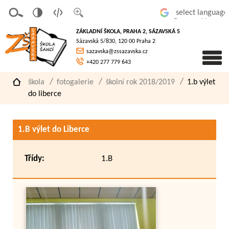
v
t
z
Powered by
erze
extov
většit
ZÁKLADNÍ ŠKOLA, PRAHA 2, SÁZAVSKÁ 5
pro
á
písmo
Sázavská 5/830, 120 00 Praha 2
slaboz
verze
sazavska@zssazavska.cz
raké
+420 277 779 643
škola
fotogalerie
školní rok 2018/2019
1.b výlet
do liberce
1.B výlet do Liberce
Třídy:
1.B