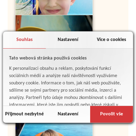
Souhlas
Nastavení
Více o cookies
Tato webová stránka používá cookies
K personalizaci obsahu a reklam, poskytování funkcí
sociálních médií a analýze naší návštěvnosti využíváme
soubory cookie. Informace o tom, jak náš web používáte,
sdílíme se svými partnery pro sociální média, inzerci a
analýzy. Partneři tyto údaje mohou zkombinovat s dalšími
informacemi, které jste jim poskytli nebo které získali v
důsledku toho, že používáte jejich služby.
Přijmout nezbytné
Nastavení
Povolit vše