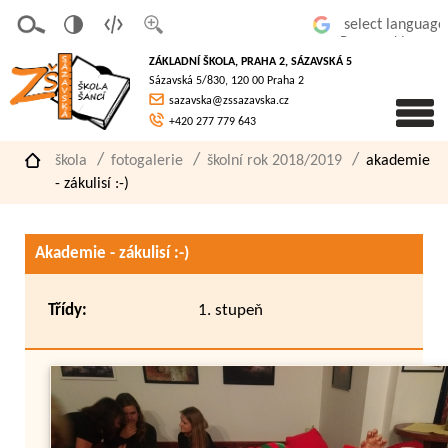
v
t
z
Powered by
erze
extov
většit
ZÁKLADNÍ ŠKOLA, PRAHA 2, SÁZAVSKÁ 5
pro
á
písmo
Sázavská 5/830, 120 00 Praha 2
slaboz
verze
sazavska@zssazavska.cz
raké
+420 277 779 643
škola
fotogalerie
školní rok 2018/2019
akademie
- zákulisí :-)
Akademie - zákulisí :-)
Třídy:
1. stupeň