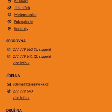
Bakaláři
Jídelníček
Meteostanice
Fotogalerie
Kontakty
SBOROVNA
277 779 663 (1. stupeň)
277 779 641 (2. stupeň)
více info »
JÍDELNA
jidelna@zssazavska.cz
277 779 640
více info »
DRUŽINA