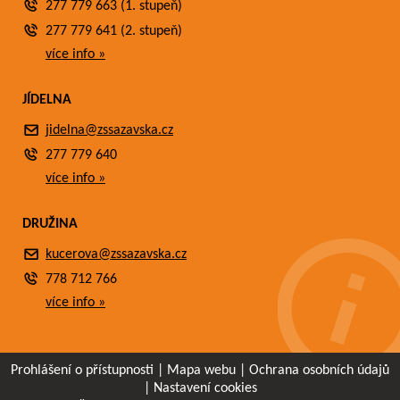
277 779 663 (1. stupeň)
277 779 641 (2. stupeň)
více info »
JÍDELNA
jidelna@zssazavska.cz
277 779 640
více info »
DRUŽINA
kucerova@zssazavska.cz
778 712 766
více info »
Prohlášení o přístupnosti
|
Mapa webu
|
Ochrana osobních údajů
|
Nastavení cookies