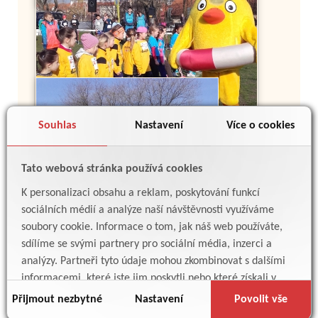
Souhlas
Nastavení
Více o cookies
Tato webová stránka používá cookies
K personalizaci obsahu a reklam, poskytování funkcí
sociálních médií a analýze naší návštěvnosti využíváme
soubory cookie. Informace o tom, jak náš web používáte,
sdílíme se svými partnery pro sociální média, inzerci a
analýzy. Partneři tyto údaje mohou zkombinovat s dalšími
informacemi, které jste jim poskytli nebo které získali v
důsledku toho, že používáte jejich služby.
Přijmout nezbytné
Nastavení
Povolit vše