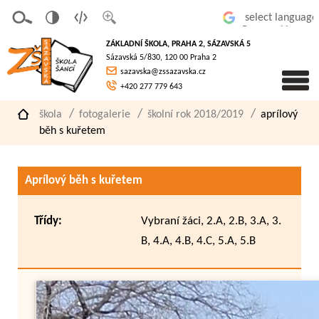
v
t
z
Powered by
erze
extov
většit
ZÁKLADNÍ ŠKOLA, PRAHA 2, SÁZAVSKÁ 5
pro
á
písmo
Sázavská 5/830, 120 00 Praha 2
slaboz
verze
sazavska@zssazavska.cz
raké
+420 277 779 643
škola
fotogalerie
školní rok 2018/2019
aprílový
běh s kuřetem
Aprílový běh s kuřetem
Třídy:
Vybraní žáci, 2.A, 2.B, 3.A, 3.
B, 4.A, 4.B, 4.C, 5.A, 5.B