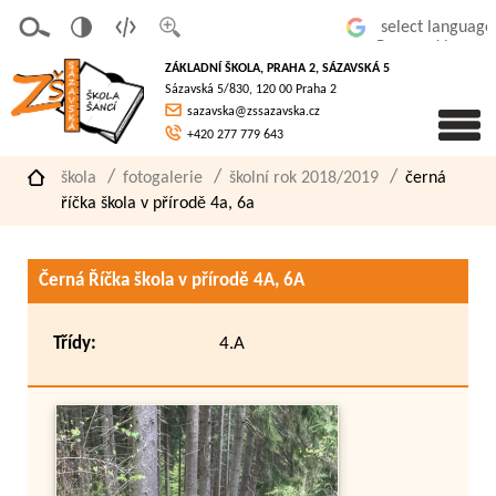
v
t
z
Powered by
erze
extov
většit
ZÁKLADNÍ ŠKOLA, PRAHA 2, SÁZAVSKÁ 5
pro
á
písmo
Sázavská 5/830, 120 00 Praha 2
slaboz
verze
sazavska@zssazavska.cz
raké
+420 277 779 643
škola
fotogalerie
školní rok 2018/2019
černá
říčka škola v přírodě 4a, 6a
Černá Říčka škola v přírodě 4A, 6A
Třídy:
4.A