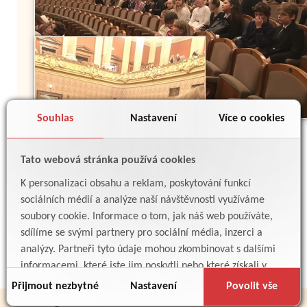
Souhlas
Nastavení
Více o cookies
Tato webová stránka používá cookies
K personalizaci obsahu a reklam, poskytování funkcí
sociálních médií a analýze naší návštěvnosti využíváme
soubory cookie. Informace o tom, jak náš web používáte,
Zpět
sdílíme se svými partnery pro sociální média, inzerci a
analýzy. Partneři tyto údaje mohou zkombinovat s dalšími
informacemi, které jste jim poskytli nebo které získali v
důsledku toho, že používáte jejich služby.
Přijmout nezbytné
Nastavení
Povolit vše