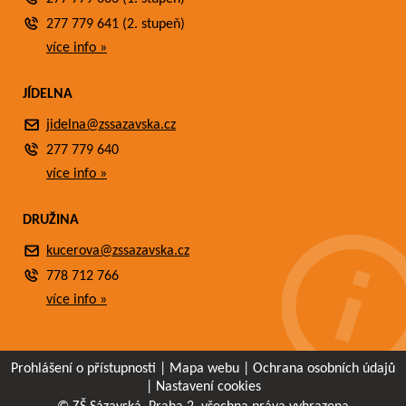
277 779 641 (2. stupeň)
více info »
JÍDELNA
jidelna@zssazavska.cz
277 779 640
více info »
DRUŽINA
kucerova@zssazavska.cz
778 712 766
více info »
Prohlášení o přístupnosti
|
Mapa webu
|
Ochrana osobních údajů
|
Nastavení cookies