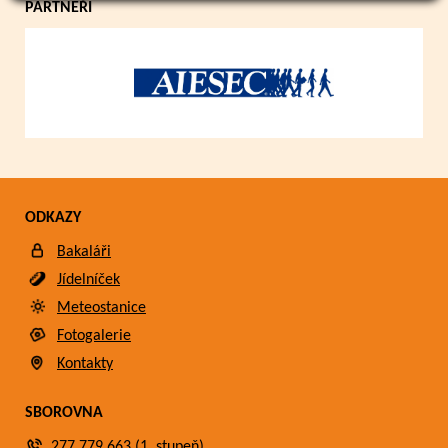
PARTNEŘI
ODKAZY
Bakaláři
Jídelníček
Meteostanice
Fotogalerie
Kontakty
SBOROVNA
277 779 663 (1. stupeň)