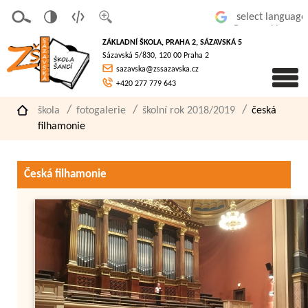
v
t
z
Powered by
erze
extov
většit
ZÁKLADNÍ ŠKOLA, PRAHA 2, SÁZAVSKÁ 5
pro
á
písmo
Sázavská 5/830, 120 00 Praha 2
slaboz
verze
sazavska@zssazavska.cz
raké
+420 277 779 643
škola
fotogalerie
školní rok 2018/2019
česká
filhamonie
Česká filhamonie