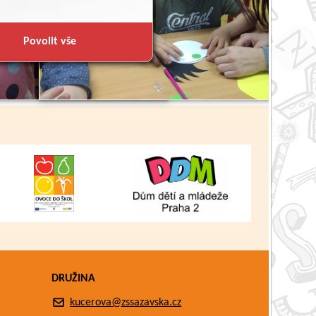
Zpět
Povolit vše
DRUŽINA
kucerova@zssazavska.cz