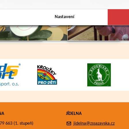
Nastavení
NA
JÍDELNA
79 663 (1. stupeň)
jidelna@zssazavska.cz