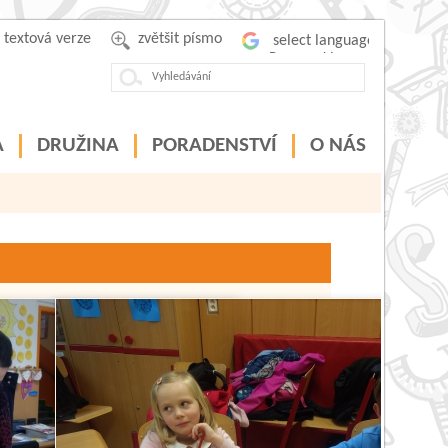
textová verze
zvětšit písmo
Powered by
A
DRUŽINA
PORADENSTVÍ
O NÁS