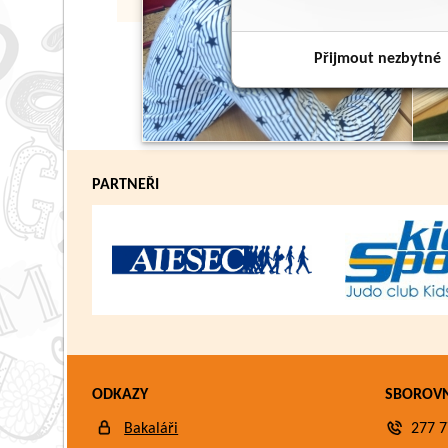
Přijmout nezbytné
PARTNEŘI
ODKAZY
SBOROV
Bakaláři
277 7