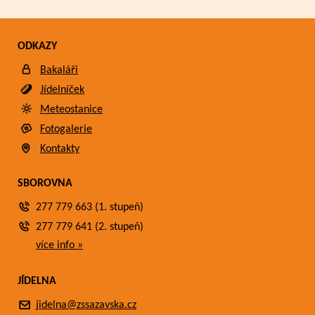
ODKAZY
Bakaláři
Jídelníček
Meteostanice
Fotogalerie
Kontakty
SBOROVNA
277 779 663 (1. stupeň)
277 779 641 (2. stupeň)
více info »
JÍDELNA
jidelna@zssazavska.cz