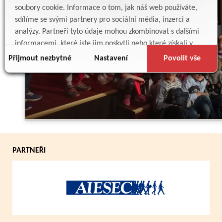
soubory cookie. Informace o tom, jak náš web používáte,
sdílíme se svými partnery pro sociální média, inzerci a
analýzy. Partneři tyto údaje mohou zkombinovat s dalšími
informacemi, které jste jim poskytli nebo které získali v
důsledku toho, že používáte jejich služby.
Přijmout nezbytné
Nastavení
Povolit vše
Zpět
PARTNEŘI