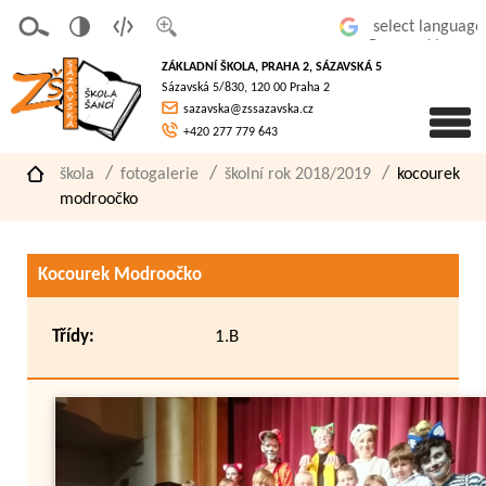
v
t
z
Powered by
erze
extov
většit
ZÁKLADNÍ ŠKOLA, PRAHA 2, SÁZAVSKÁ 5
pro
á
písmo
Sázavská 5/830, 120 00 Praha 2
slaboz
verze
sazavska@zssazavska.cz
raké
+420 277 779 643
škola
fotogalerie
školní rok 2018/2019
kocourek
modroočko
Kocourek Modroočko
Třídy:
1.B