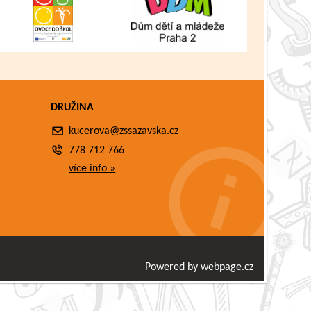
DRUŽINA
kucerova@zssazavska.cz
778 712 766
více info »
Powered by webpage.cz