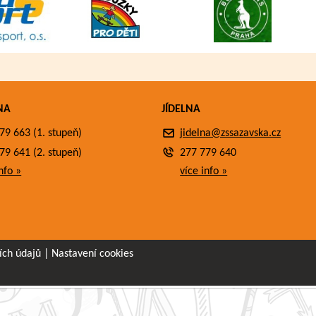
NA
JÍDELNA
79 663 (1. stupeň)
jidelna@zssazavska.cz
79 641 (2. stupeň)
277 779 640
nfo »
více info »
ích údajů
|
Nastavení cookies