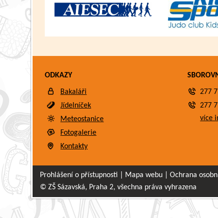
ODKAZY
SBOROV
Bakaláři
277 7
Jídelníček
277 7
více i
Meteostanice
Fotogalerie
Kontakty
Prohlášení o přístupnosti
|
Mapa webu
|
Ochrana osobn
© ZŠ Sázavská, Praha 2, všechna práva vyhrazena