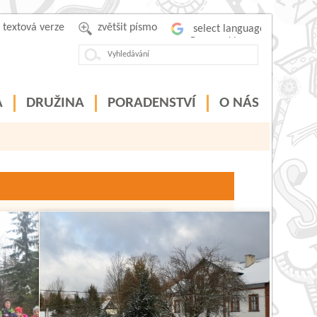
textová verze
zvětšit písmo
Powered by
A
DRUŽINA
PORADENSTVÍ
O NÁS