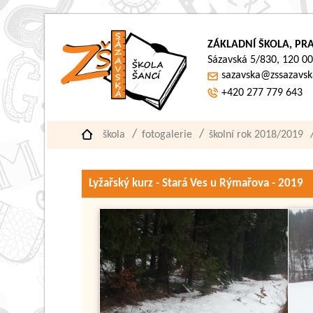
ZÁKLADNÍ ŠKOLA, PRA
Sázavská 5/830, 120 00
sazavska@zssazavsk
+420 277 779 643
škola
fotogalerie
školní rok 2018/2019
Lyžařský kurz - Stará Ves u Rýmařova - 2019