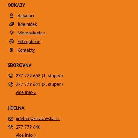
ODKAZY
Bakaláři
Jídelníček
Meteostanice
Fotogalerie
Kontakty
SBOROVNA
277 779 663 (1. stupeň)
277 779 641 (2. stupeň)
více info »
JÍDELNA
jidelna@zssazavska.cz
277 779 640
více info »