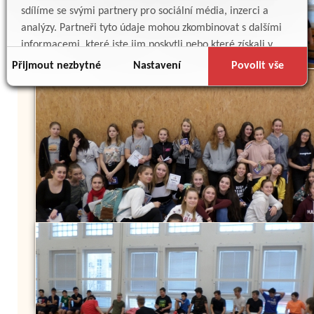
sdílíme se svými partnery pro sociální média, inzerci a
analýzy. Partneři tyto údaje mohou zkombinovat s dalšími
informacemi, které jste jim poskytli nebo které získali v
důsledku toho, že používáte jejich služby.
Přijmout nezbytné
Nastavení
Povolit vše