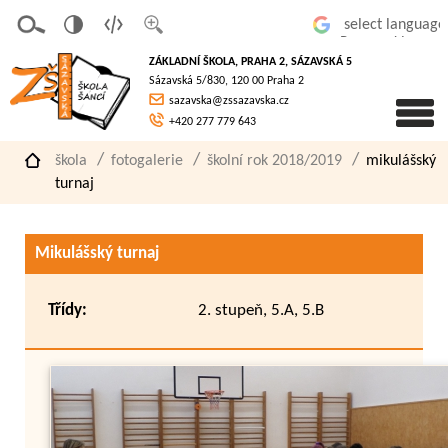
v
t
z
Powered by
erze
extov
většit
ZÁKLADNÍ ŠKOLA, PRAHA 2, SÁZAVSKÁ 5
pro
á
písmo
Sázavská 5/830, 120 00 Praha 2
slaboz
verze
sazavska@zssazavska.cz
raké
+420 277 779 643
škola
fotogalerie
školní rok 2018/2019
mikulášský
turnaj
Mikulášský turnaj
Třídy:
2. stupeň, 5.A, 5.B