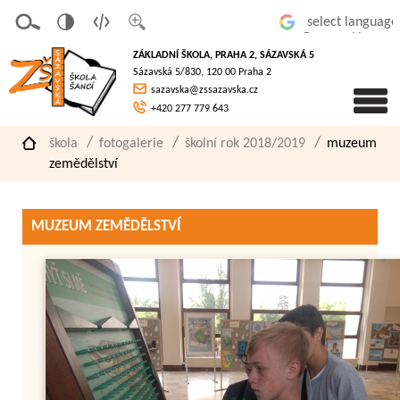
v
t
z
Powered by
erze
extov
většit
ZÁKLADNÍ ŠKOLA, PRAHA 2, SÁZAVSKÁ 5
pro
á
písmo
Sázavská 5/830, 120 00 Praha 2
slaboz
verze
sazavska@zssazavska.cz
raké
+420 277 779 643
škola
fotogalerie
školní rok 2018/2019
muzeum
zemědělství
MUZEUM ZEMĚDĚLSTVÍ