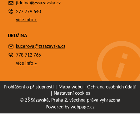
jidelna@zssazavska.cz
277 779 640
více info »
DRUŽINA
kucerova@zssazavska.cz
778 712 766
více info »
Prohlášení o přístupnosti
|
Mapa webu
|
Ochrana osobních údajů
|
Nastavení cookies
© ZŠ Sázavská, Praha 2, všechna práva vyhrazena
Powered by webpage.cz