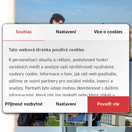
Souhlas
Nastavení
Více o cookies
Tato webová stránka používá cookies
K personalizaci obsahu a reklam, poskytování funkcí
sociálních médií a analýze naší návštěvnosti využíváme
soubory cookie. Informace o tom, jak náš web používáte,
sdílíme se svými partnery pro sociální média, inzerci a
analýzy. Partneři tyto údaje mohou zkombinovat s dalšími
informacemi, které jste jim poskytli nebo které získali v
důsledku toho, že používáte jejich služby.
Přijmout nezbytné
Nastavení
Povolit vše