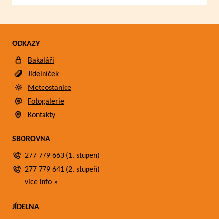
ODKAZY
Bakaláři
Jídelníček
Meteostanice
Fotogalerie
Kontakty
SBOROVNA
277 779 663 (1. stupeň)
277 779 641 (2. stupeň)
více info »
JÍDELNA