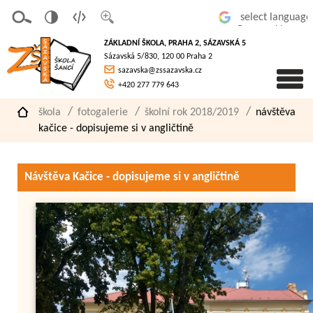
v
t
z
Powered by
erze
extov
většit
ZÁKLADNÍ ŠKOLA, PRAHA 2, SÁZAVSKÁ 5
pro
á
písmo
Sázavská 5/830, 120 00 Praha 2
slaboz
verze
sazavska@zssazavska.cz
raké
+420 277 779 643
škola
fotogalerie
školní rok 2018/2019
návštěva
kačice - dopisujeme si v angličtině
Návštěva Kačice - dopisujeme si v angličtině