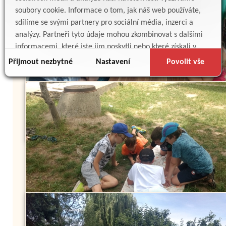
soubory cookie. Informace o tom, jak náš web používáte,
sdílíme se svými partnery pro sociální média, inzerci a
analýzy. Partneři tyto údaje mohou zkombinovat s dalšími
informacemi, které jste jim poskytli nebo které získali v
důsledku toho, že používáte jejich služby.
Přijmout nezbytné
Nastavení
Povolit vše