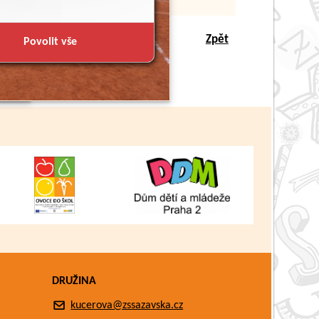
Zpět
Povolit vše
DRUŽINA
kucerova@zssazavska.cz