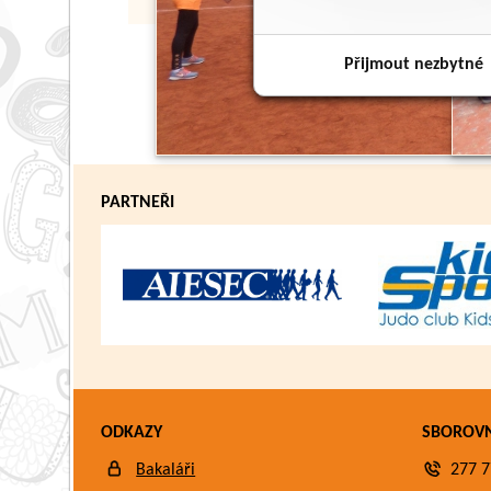
Přijmout nezbytné
PARTNEŘI
ODKAZY
SBOROV
Bakaláři
277 7