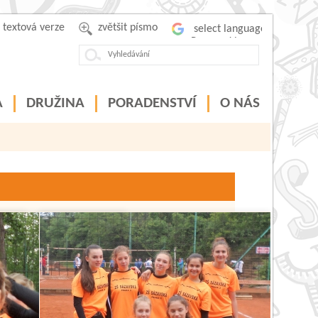
textová verze
zvětšit písmo
Powered by
A
DRUŽINA
PORADENSTVÍ
O NÁS