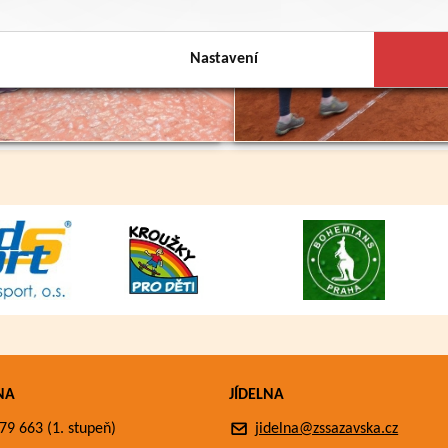
Nastavení
NA
JÍDELNA
79 663 (1. stupeň)
jidelna@zssazavska.cz