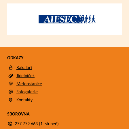
ODKAZY
Bakaláři
Jídelníček
Meteostanice
Fotogalerie
Kontakty
SBOROVNA
277 779 663 (1. stupeň)