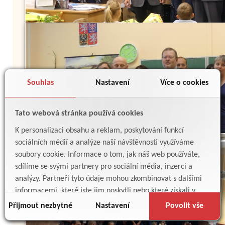
Souhlas
Nastavení
Více o cookies
Tato webová stránka používá cookies
K personalizaci obsahu a reklam, poskytování funkcí
sociálních médií a analýze naší návštěvnosti využíváme
soubory cookie. Informace o tom, jak náš web používáte,
sdílíme se svými partnery pro sociální média, inzerci a
analýzy. Partneři tyto údaje mohou zkombinovat s dalšími
informacemi, které jste jim poskytli nebo které získali v
důsledku toho, že používáte jejich služby.
Přijmout nezbytné
Nastavení
Povolit vše