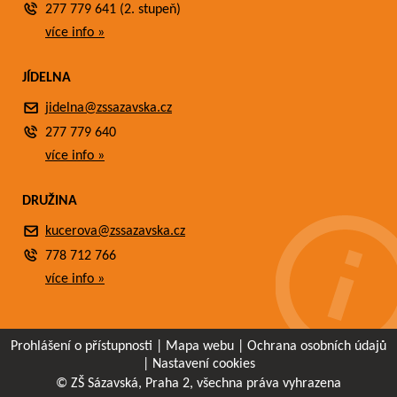
277 779 641 (2. stupeň)
více info »
JÍDELNA
jidelna@zssazavska.cz
277 779 640
více info »
DRUŽINA
kucerova@zssazavska.cz
778 712 766
více info »
Prohlášení o přístupnosti
|
Mapa webu
|
Ochrana osobních údajů
|
Nastavení cookies
© ZŠ Sázavská, Praha 2, všechna práva vyhrazena