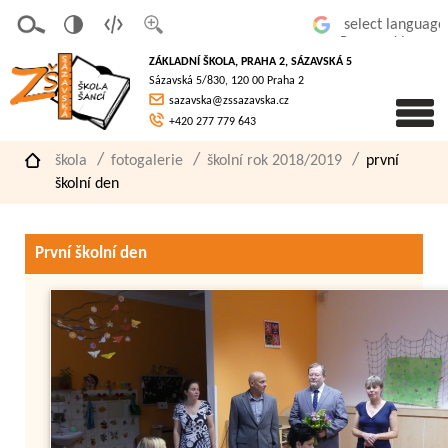
v
t
z
Powered by
erze
extov
většit
ZÁKLADNÍ ŠKOLA, PRAHA 2, SÁZAVSKÁ 5
pro
á
písmo
Sázavská 5/830, 120 00 Praha 2
slaboz
verze
sazavska@zssazavska.cz
raké
+420 277 779 643
škola
fotogalerie
školní rok 2018/2019
první
školní den
První školní den