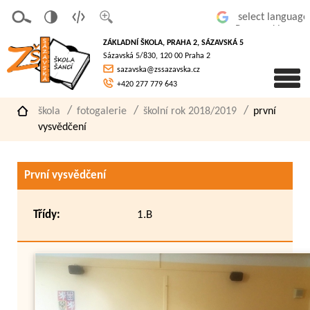
v
t
z
Powered by
erze
extov
většit
ZÁKLADNÍ ŠKOLA, PRAHA 2, SÁZAVSKÁ 5
pro
á
písmo
Sázavská 5/830, 120 00 Praha 2
slaboz
verze
sazavska@zssazavska.cz
raké
+420 277 779 643
škola
fotogalerie
školní rok 2018/2019
první
vysvědčení
První vysvědčení
Třídy:
1.B