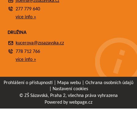
jidelna@zssazavska.cz
277 779 640
více info »
DRUŽINA
kucerova@zssazavska.cz
778 712 766
více info »
Prohlášení o přístupnosti
|
Mapa webu
|
Ochrana osobních údajů
|
Nastavení cookies
© ZŠ Sázavská, Praha 2, všechna práva vyhrazena
Powered by webpage.cz