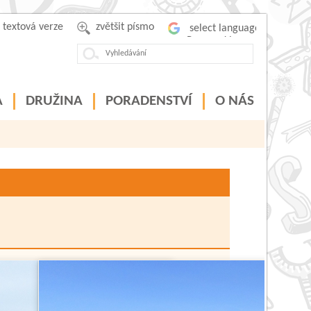
textová verze
zvětšit písmo
Powered by
A
DRUŽINA
PORADENSTVÍ
O NÁS