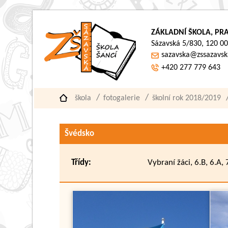
ZÁKLADNÍ ŠKOLA, PRA
Sázavská 5/830, 120 00
sazavska@zssazavsk
+420 277 779 643
škola
fotogalerie
školní rok 2018/2019
Švédsko
Třídy:
Vybraní žáci, 6.B, 6.A, 