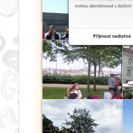
mohou zkombinovat s dalšími in
Přijmout nezbytné