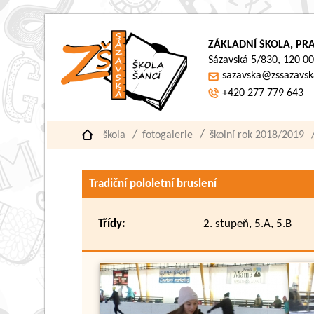
ZÁKLADNÍ ŠKOLA, PRA
Sázavská 5/830, 120 00
sazavska@zssazavsk
+420 277 779 643
škola
fotogalerie
školní rok 2018/2019
Tradiční pololetní bruslení
Třídy:
2. stupeň, 5.A, 5.B