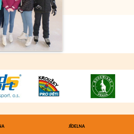
NA
JÍDELNA