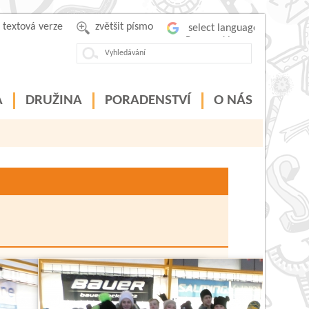
textová verze
zvětšit písmo
Powered by
A
DRUŽINA
PORADENSTVÍ
O NÁS