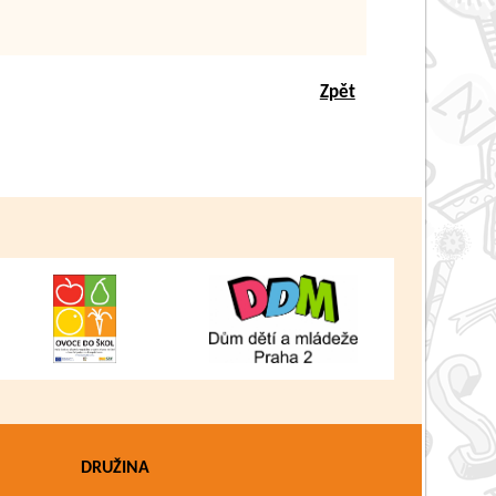
Zpět
DRUŽINA