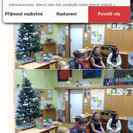
informacemi, které jste jim poskytli nebo které získali v
důsledku toho, že používáte jejich služby.
Přijmout nezbytné
Nastavení
Povolit vše