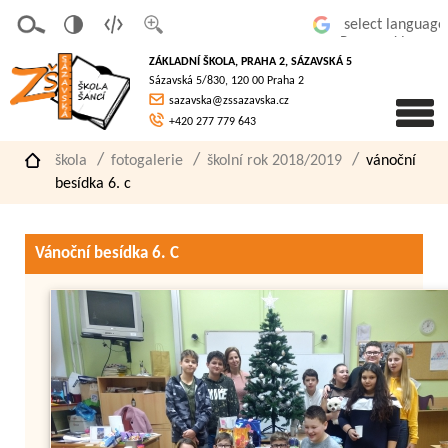
v
t
z
Powered by
erze
extov
většit
ZÁKLADNÍ ŠKOLA, PRAHA 2, SÁZAVSKÁ 5
pro
á
písmo
Sázavská 5/830, 120 00 Praha 2
slaboz
verze
sazavska@zssazavska.cz
raké
+420 277 779 643
škola
fotogalerie
školní rok 2018/2019
vánoční
besídka 6. c
Vánoční besídka 6. C