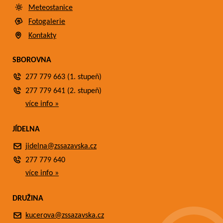
Meteostanice
Fotogalerie
Kontakty
SBOROVNA
277 779 663 (1. stupeň)
277 779 641 (2. stupeň)
více info »
JÍDELNA
jidelna@zssazavska.cz
277 779 640
více info »
DRUŽINA
kucerova@zssazavska.cz