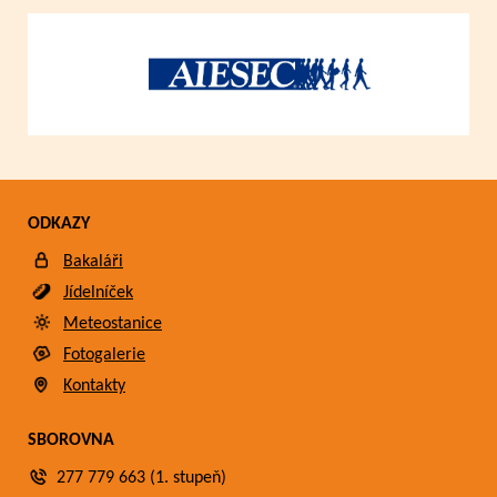
ODKAZY
Bakaláři
Jídelníček
Meteostanice
Fotogalerie
Kontakty
SBOROVNA
277 779 663 (1. stupeň)