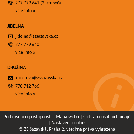
277 779 641 (2. stupeň)
více info »
JÍDELNA
jidelna@zssazavska.cz
277 779 640
více info »
DRUŽINA
kucerova@zssazavska.cz
778 712 766
více info »
Prohlášení o přístupnosti
|
Mapa webu
|
Ochrana osobních údajů
|
Nastavení cookies
© ZŠ Sázavská, Praha 2, všechna práva vyhrazena