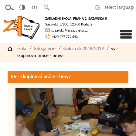
v
t
z
Powered by
erze
extov
většit
ZÁKLADNÍ ŠKOLA, PRAHA 2, SÁZAVSKÁ 5
pro
á
písmo
Sázavská 5/830, 120 00 Praha 2
slaboz
verze
sazavska@zssazavska.cz
raké
+420 277 779 643
škola
fotogalerie
školní rok 2018/2019
vv -
skupinová práce - hmyz
VV - skupinová práce - hmyz