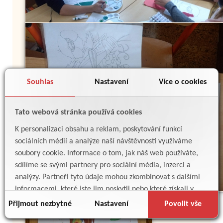
Souhlas
Nastavení
Více o cookies
Tato webová stránka používá cookies
K personalizaci obsahu a reklam, poskytování funkcí
sociálních médií a analýze naší návštěvnosti využíváme
soubory cookie. Informace o tom, jak náš web používáte,
sdílíme se svými partnery pro sociální média, inzerci a
analýzy. Partneři tyto údaje mohou zkombinovat s dalšími
informacemi, které jste jim poskytli nebo které získali v
důsledku toho, že používáte jejich služby.
Přijmout nezbytné
Nastavení
Povolit vše