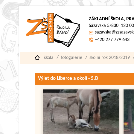
ZÁKLADNÍ ŠKOLA, PRA
Sázavská 5/830, 120 00
sazavska@zssazavsk
+420 277 779 643
škola
fotogalerie
školní rok 2018/2019
Výlet do Liberce a okolí - 5.B