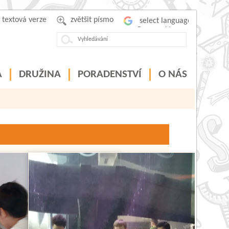
textová verze
zvětšit písmo
Powered by
A
DRUŽINA
PORADENSTVÍ
O NÁS