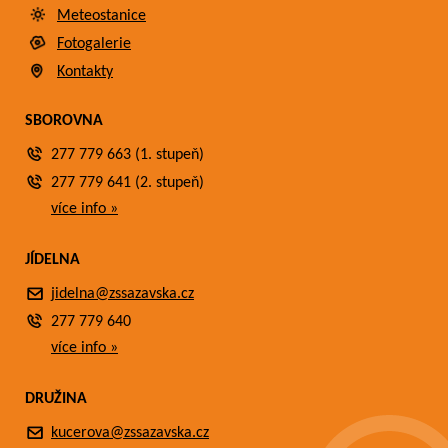
Meteostanice
Fotogalerie
Kontakty
SBOROVNA
277 779 663 (1. stupeň)
277 779 641 (2. stupeň)
více info »
JÍDELNA
jidelna@zssazavska.cz
277 779 640
více info »
DRUŽINA
kucerova@zssazavska.cz