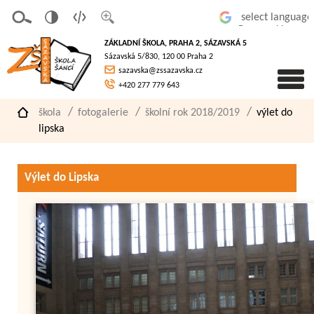
v
t
z
Powered by
erze
extov
většit
ZÁKLADNÍ ŠKOLA, PRAHA 2, SÁZAVSKÁ 5
pro
á
písmo
Sázavská 5/830, 120 00 Praha 2
slaboz
verze
sazavska@zssazavska.cz
raké
+420 277 779 643
škola
fotogalerie
školní rok 2018/2019
výlet do
lipska
Výlet do Lipska