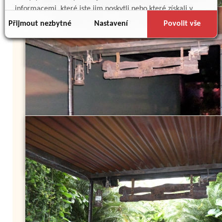
informacemi, které jste jim poskytli nebo které získali v
důsledku toho, že používáte jejich služby.
Přijmout nezbytné
Nastavení
Povolit vše