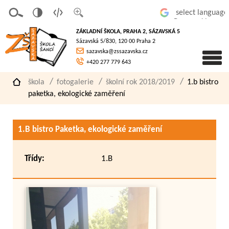
v
t
z
Powered by
erze
extov
většit
ZÁKLADNÍ ŠKOLA, PRAHA 2, SÁZAVSKÁ 5
pro
á
písmo
Sázavská 5/830, 120 00 Praha 2
slaboz
verze
sazavska@zssazavska.cz
raké
+420 277 779 643
škola
fotogalerie
školní rok 2018/2019
1.b bistro
paketka, ekologické zaměření
1.B bistro Paketka, ekologické zaměření
Třídy:
1.B