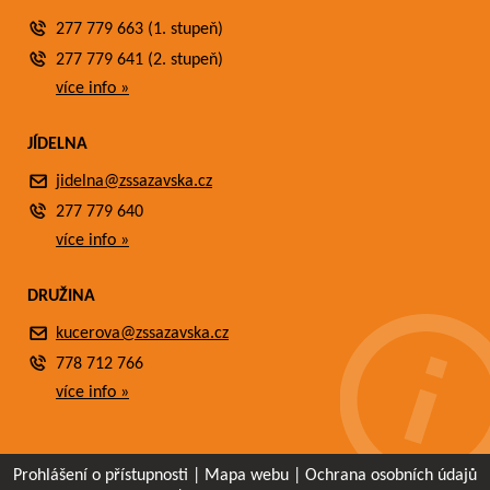
277 779 663 (1. stupeň)
277 779 641 (2. stupeň)
více info »
JÍDELNA
jidelna@zssazavska.cz
277 779 640
více info »
DRUŽINA
kucerova@zssazavska.cz
778 712 766
více info »
Prohlášení o přístupnosti
|
Mapa webu
|
Ochrana osobních údajů