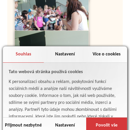
Souhlas
Nastavení
Více o cookies
Tato webová stránka používá cookies
K personalizaci obsahu a reklam, poskytování funkcí
sociálních médií a analýze naší návštěvnosti využíváme
soubory cookie. Informace o tom, jak náš web používáte,
sdílíme se svými partnery pro sociální média, inzerci a
analýzy. Partneři tyto údaje mohou zkombinovat s dalšími
informacemi, které jste jim poskytli nebo které získali v
důsledku toho, že používáte jejich služby.
Přijmout nezbytné
Nastavení
Povolit vše