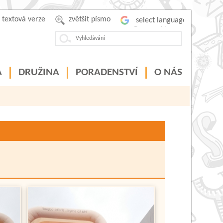
textová verze
zvětšit písmo
Powered by
A
DRUŽINA
PORADENSTVÍ
O NÁS