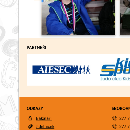
PARTNEŘI
ODKAZY
SBOROV
Bakaláři
277 7
Jídelníček
277 7