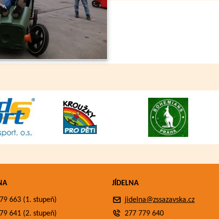
NA
JÍDELNA
79 663 (1. stupeň)
jidelna@zssazavska.cz
79 641 (2. stupeň)
277 779 640