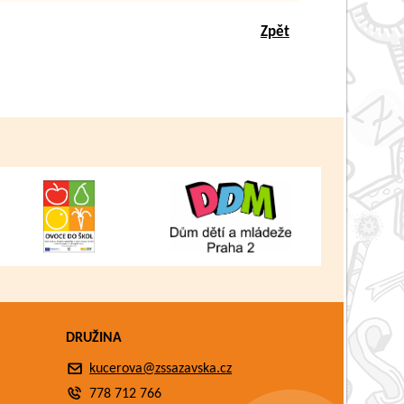
Zpět
DRUŽINA
kucerova@zssazavska.cz
778 712 766