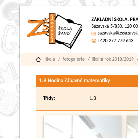
ZÁKLADNÍ ŠKOLA, PRA
Sázavská 5/830, 120 00
sazavska@zssazavsk
+420 277 779 643
škola
fotogalerie
školní rok 2018/2019
1.B Hodina Zábavné matematiky
Třídy:
1.B