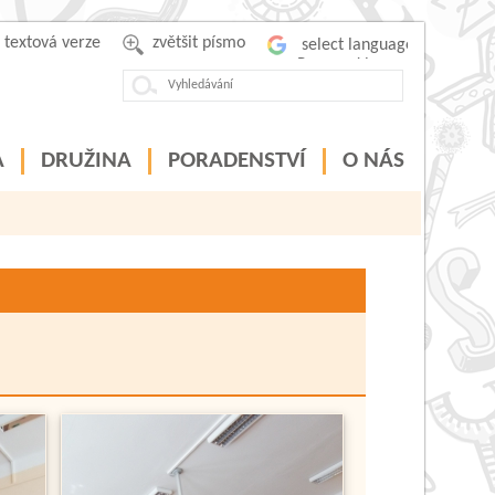
textová verze
zvětšit písmo
Powered by
A
DRUŽINA
PORADENSTVÍ
O NÁS