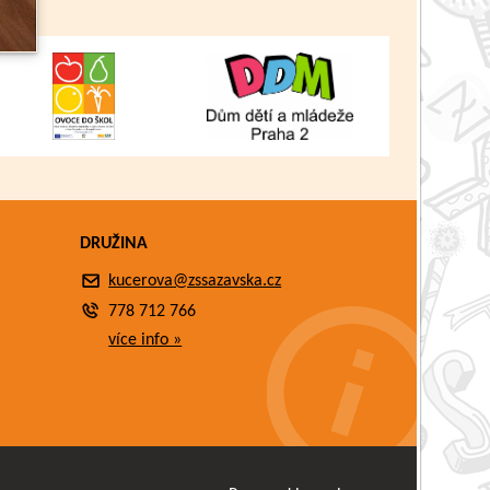
DRUŽINA
kucerova@zssazavska.cz
778 712 766
více info »