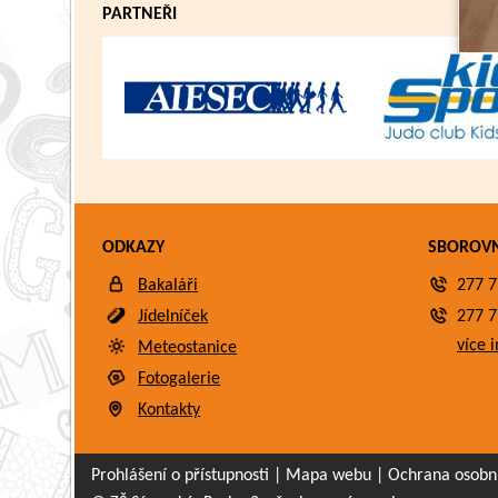
PARTNEŘI
ODKAZY
SBOROV
Bakaláři
277 7
Jídelníček
277 7
více i
Meteostanice
Fotogalerie
Kontakty
Prohlášení o přístupnosti
|
Mapa webu
|
Ochrana osobn