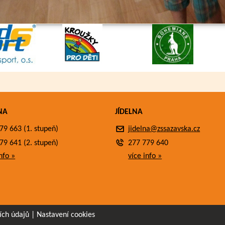
NA
JÍDELNA
79 663 (1. stupeň)
jidelna@zssazavska.cz
79 641 (2. stupeň)
277 779 640
nfo »
více info »
ích údajů
|
Nastavení cookies