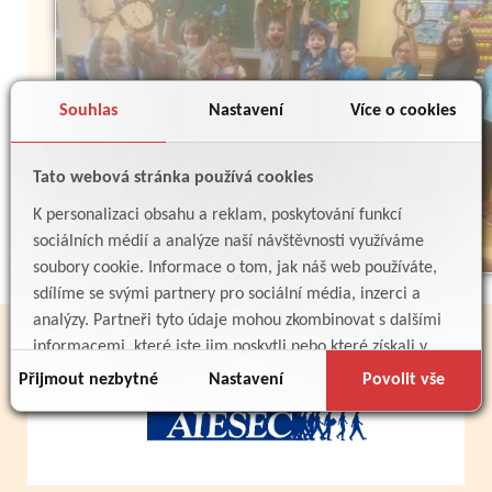
Souhlas
Nastavení
Více o cookies
Tato webová stránka používá cookies
Zpět
K personalizaci obsahu a reklam, poskytování funkcí
sociálních médií a analýze naší návštěvnosti využíváme
soubory cookie. Informace o tom, jak náš web používáte,
sdílíme se svými partnery pro sociální média, inzerci a
analýzy. Partneři tyto údaje mohou zkombinovat s dalšími
PARTNEŘI
informacemi, které jste jim poskytli nebo které získali v
důsledku toho, že používáte jejich služby.
Přijmout nezbytné
Nastavení
Povolit vše