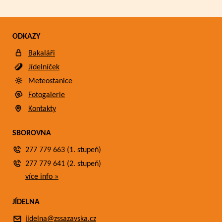
ODKAZY
Bakaláři
Jídelníček
Meteostanice
Fotogalerie
Kontakty
SBOROVNA
277 779 663 (1. stupeň)
277 779 641 (2. stupeň)
více info »
JÍDELNA
jidelna@zssazavska.cz