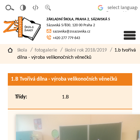
v
t
z
Powered by
erze
extov
většit
ZÁKLADNÍ ŠKOLA, PRAHA 2, SÁZAVSKÁ 5
pro
á
písmo
Sázavská 5/830, 120 00 Praha 2
slaboz
verze
sazavska@zssazavska.cz
raké
+420 277 779 643
škola
fotogalerie
školní rok 2018/2019
1.b tvořivá
dílna - výroba velikonočních věnečků
1.B Tvořivá dílna - výroba velikonočních věnečků
Třídy:
1.B