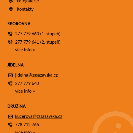
Fotogalerie
Kontakty
SBOROVNA
277 779 663 (1. stupeň)
277 779 641 (2. stupeň)
více info »
JÍDELNA
jidelna@zssazavska.cz
277 779 640
více info »
DRUŽINA
kucerova@zssazavska.cz
778 712 766
více info »