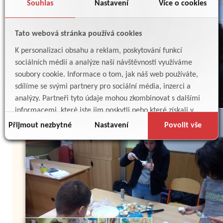
Souhlas
Nastavení
Více o cookies
Tato webová stránka používá cookies
K personalizaci obsahu a reklam, poskytování funkcí
sociálních médií a analýze naší návštěvnosti využíváme
soubory cookie. Informace o tom, jak náš web používáte,
sdílíme se svými partnery pro sociální média, inzerci a
analýzy. Partneři tyto údaje mohou zkombinovat s dalšími
informacemi, které jste jim poskytli nebo které získali v
důsledku toho, že používáte jejich služby.
Přijmout nezbytné
Nastavení
Povolit vše