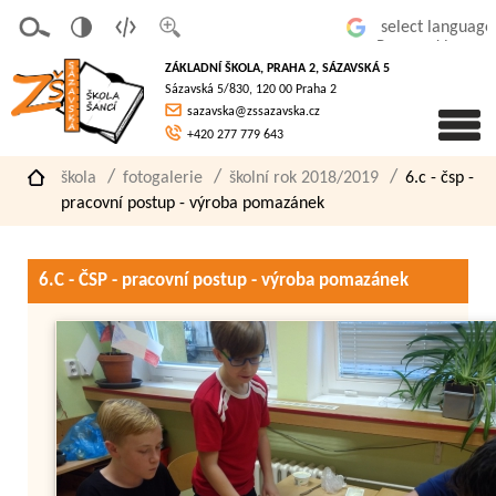
v
t
z
Powered by
erze
extov
většit
ZÁKLADNÍ ŠKOLA, PRAHA 2, SÁZAVSKÁ 5
pro
á
písmo
Sázavská 5/830, 120 00 Praha 2
slaboz
verze
sazavska@zssazavska.cz
raké
+420 277 779 643
škola
fotogalerie
školní rok 2018/2019
6.c - čsp -
pracovní postup - výroba pomazánek
6.C - ČSP - pracovní postup - výroba pomazánek