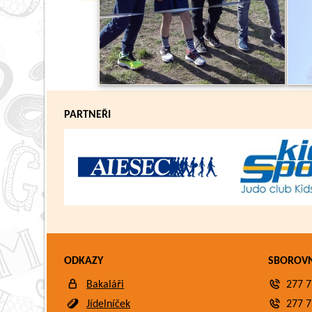
PARTNEŘI
ODKAZY
SBOROV
Bakaláři
277 7
Jídelníček
277 7