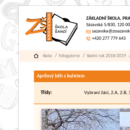
ZÁKLADNÍ ŠKOLA, PRA
Sázavská 5/830, 120 00
sazavska@zssazavsk
+420 277 779 643
škola
fotogalerie
školní rok 2018/2019
Aprílový běh s kuřetem
Třídy:
Vybraní žáci, 2.A, 2.B, 3