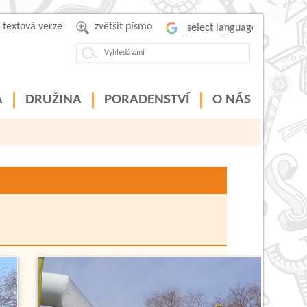
textová verze
zvětšit písmo
Powered by
A
DRUŽINA
PORADENSTVÍ
O NÁS