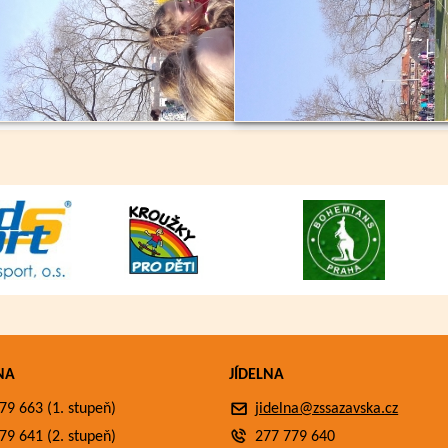
NA
JÍDELNA
79 663 (1. stupeň)
jidelna@zssazavska.cz
79 641 (2. stupeň)
277 779 640