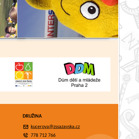
Zpět
DRUŽINA
kucerova@zssazavska.cz
778 712 766